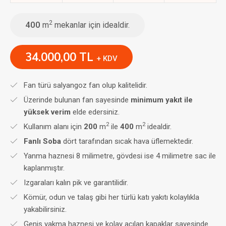
2
400
m
mekanlar için idealdir.
34.000,00 TL
+ KDV
Fan türü salyangoz fan olup kalitelidir.
Üzerinde bulunan fan sayesinde
minimum yakıt ile
yüksek verim
elde edersiniz.
2
2
Kullanım alanı için
200
m
ile
400
m
idealdir.
Fanlı Soba
dört tarafından sıcak hava üflemektedir.
Yanma haznesi 8 milimetre, gövdesi ise 4 milimetre sac ile
kaplanmıştır.
Izgaraları kalın pik ve garantilidir.
Kömür, odun ve talaş gibi her türlü katı yakıtı kolaylıkla
yakabilirsiniz.
Geniş yakma haznesi ve kolay açılan kapaklar sayesinde