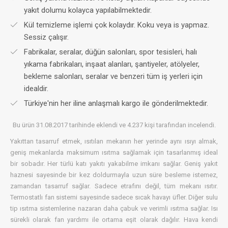
yakıt dolumu kolayca yapılabilmektedir.
Kül temizleme işlemi çok kolaydır. Koku veya is yapmaz.
Sessiz çalışır.
Fabrikalar, seralar, düğün salonları, spor tesisleri, halı
yıkama fabrikaları, inşaat alanları, şantiyeler, atölyeler,
bekleme salonları, seralar ve benzeri tüm iş yerleri için
idealdir.
Türkiye'nin her iline anlaşmalı kargo ile gönderilmektedir.
Bu ürün 31.08.2017 tarihinde eklendi ve 4.237 kişi tarafından incelendi.
Yakıttan tasarruf etmek, ısıtılan mekanın her yerinde aynı ısıyı almak,
geniş mekanlarda maksimum ısıtma sağlamak için tasarlanmış ideal
bir sobadır. Her türlü katı yakıtı yakabilme imkanı sağlar. Geniş yakıt
haznesi sayesinde bir kez doldurmayla uzun süre besleme istemez,
zamandan tasarruf sağlar. Sadece etrafını değil, tüm mekanı ısıtır.
Termostatlı fan sistemi sayesinde sadece sıcak havayı üfler. Diğer sulu
tip ısıtma sistemlerine nazaran daha çabuk ve verimli ısıtma sağlar. Isı
sürekli olarak fan yardımı ile ortama eşit olarak dağılır. Hava kendi