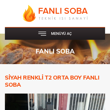
MENÜYÜ AÇ
FANLI SOBA
SIYAH RENKLI T2 ORTA BOY FANLI
SOBA