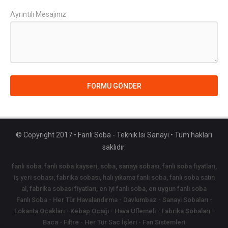
Ayrıntılı Mesajınız
FORMU GÖNDER
© Copyright 2017 • Fanlı Soba - Teknik Isı Sanayi • Tüm hakları
saklıdır.
fanlı soba, fanlı soba kayseri, soba, sanayi sobası, fanlı soba fiyatları,
iş yeri sobası, fabrika sobası, halı yıkama fanlı soba, fanlı soba satın
al, fabrika sobası fiyatları, en iyi fanlı soba, en uygun fanlı soba
Fanlı Soba - Her Tür Havalandırma - Davlumbaz - Sanayi Sobaları -
Lokanta Ocakları - Kebap Ocağı - Hava Üflemeli - Fabrika Sobaları -
Baca - Filtre - Her Tür Sac İşleri - Fan Sistemleri